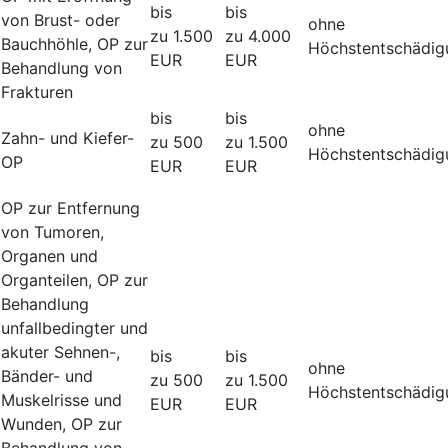
bis
bis
von Brust- oder
ohne
zu 1.500
zu 4.000
Bauchhöhle, OP zur
Höchstentschädig
EUR
EUR
Behandlung von
Frakturen
bis
bis
ohne
Zahn- und Kiefer-
zu 500
zu 1.500
Höchstentschädig
OP
EUR
EUR
OP zur Entfernung
von Tumoren,
Organen und
Organteilen, OP zur
Behandlung
unfallbedingter und
akuter Sehnen-,
bis
bis
ohne
Bänder- und
zu 500
zu 1.500
Höchstentschädig
Muskelrisse und
EUR
EUR
Wunden, OP zur
Behandlung von