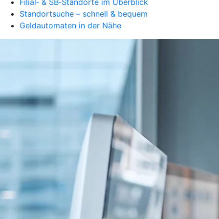
Filial‑ & SB‑Standorte im Überblick
Standortsuche – schnell & bequem
Geldautomaten in der Nähe