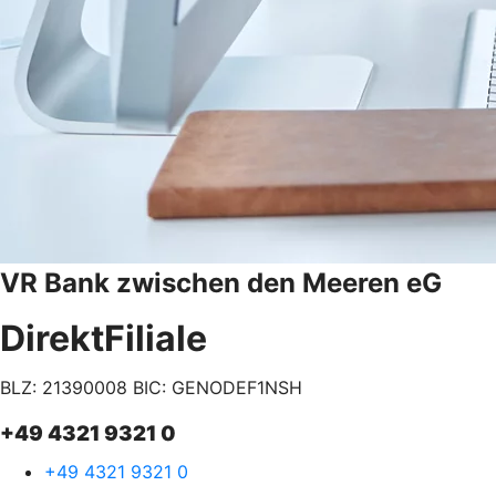
VR Bank zwischen den Meeren eG
DirektFiliale
BLZ: 21390008
BIC: GENODEF1NSH
+49 4321 9321 0
+49 4321 9321 0